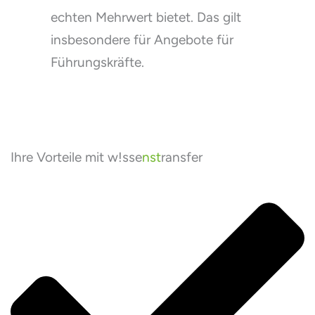
echten Mehrwert bietet. Das gilt
insbesondere für Angebote für
Führungskräfte.
Ihre Vorteile mit w!sse
nst
ransfer