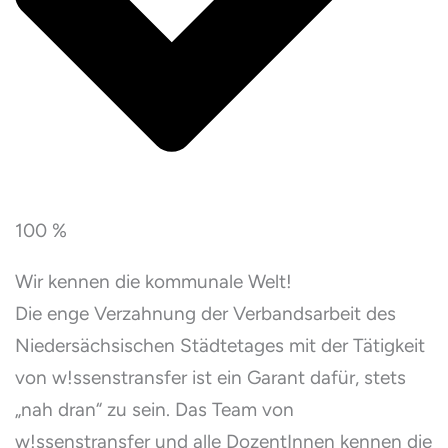
100 %
Wir kennen die kommunale Welt!
Die enge Verzahnung der Verbandsarbeit des
Niedersächsischen Städtetages mit der Tätigkeit
von w!ssenstransfer ist ein Garant dafür, stets
„nah dran“ zu sein. Das Team von
w!ssenstransfer und alle DozentInnen kennen die