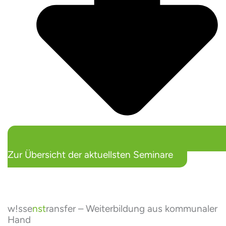
Zur Übersicht der aktuellsten Seminare
w!sse
nst
ransfer – Weiterbildung aus kommunaler
Hand