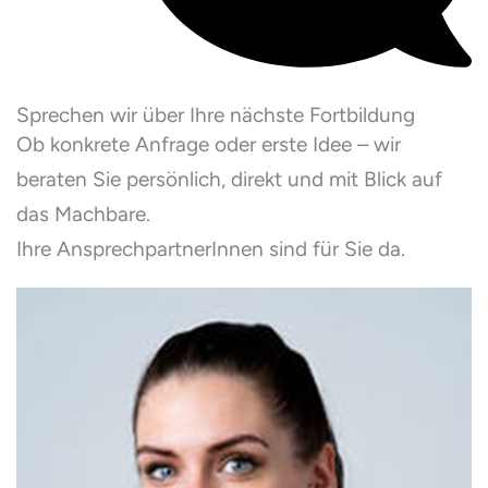
Sprechen wir über Ihre nächste Fortbildung
Ob konkrete Anfrage oder erste Idee – wir
beraten Sie persönlich, direkt und mit Blick auf
das Machbare.
Ihre AnsprechpartnerInnen sind für Sie da.