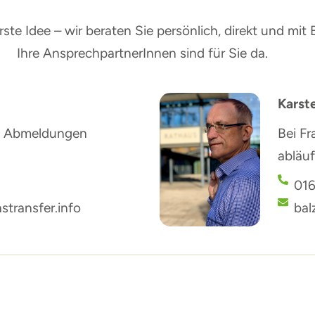
te Idee – wir beraten Sie persönlich, direkt und mit 
Ihre AnsprechpartnerInnen sind für Sie da.
Karst
nd Abmeldungen
Bei Fr
abläu
016
ransfer.info
bal