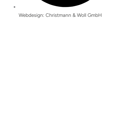
Webdesign: Christmann & Woll GmbH
So erreichen Sie uns:
Janina Wesemann
Bei Fragen zu An- und Abmeldungen sowie
Rechnungen