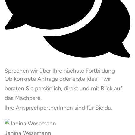
Sprechen wir über Ihre nächste Fortbildung
Ob konkrete Anfrage oder erste Idee – wir
beraten Sie persönlich, direkt und mit Blick auf
das Machbare.
Ihre AnsprechpartnerInnen sind für Sie da.
Janina Wesemann