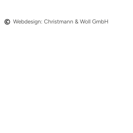
Webdesign: Christmann & Woll GmbH
So erreichen Sie uns:
Janina Wesemann
Bei Fragen zu An- und Abmeldungen sowie
Rechnungen
0511 / 36894-44
wesemann@wissenstransfer.info