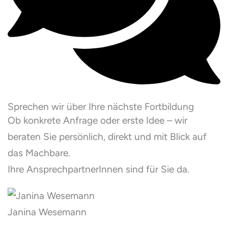
Sprechen wir über Ihre nächste Fortbildung
Ob konkrete Anfrage oder erste Idee – wir
beraten Sie persönlich, direkt und mit Blick auf
das Machbare.
Ihre AnsprechpartnerInnen sind für Sie da.
Janina Wesemann