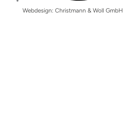
Webdesign: Christmann & Woll GmbH
So erreichen Sie uns:
Janina Wesemann
Bei Fragen zu An- und Abmeldungen sowie
Rechnungen