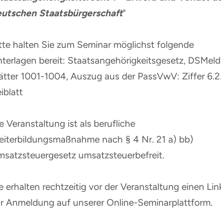
eutschen Staatsbürgerschaft
"
tte halten Sie zum Seminar möglichst folgende
terlagen bereit: Staatsangehörigkeitsgesetz, DSMeld
ätter 1001-1004, Auszug aus der PassVwV: Ziffer 6.2
iblatt
e Veranstaltung ist als berufliche
iterbildungsmaßnahme nach § 4 Nr. 21 a) bb)
satzsteuergesetz umsatzsteuerbefreit.
e erhalten rechtzeitig vor der Veranstaltung einen Lin
r Anmeldung auf unserer Online-Seminarplattform.