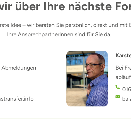
ir über Ihre nächste Fo
te Idee – wir beraten Sie persönlich, direkt und mit 
Ihre AnsprechpartnerInnen sind für Sie da.
Karst
nd Abmeldungen
Bei Fr
abläu
016
ransfer.info
bal