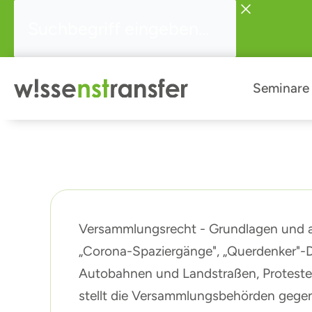
Zum
Suchbegriff
Inhalt
eingeben...
springen
Seminare
Versammlungsrecht - Grundlagen und a
„Corona-Spaziergänge", „Querdenker"-D
Autobahnen und Landstraßen, Protest
stellt die Versammlungsbehörden gegen